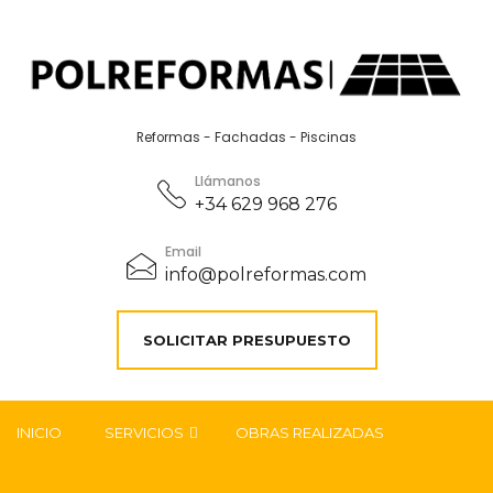
Reformas - Fachadas - Piscinas
Llámanos
+34 629 968 276
Email
info@polreformas.com
SOLICITAR PRESUPUESTO
INICIO
SERVICIOS
OBRAS REALIZADAS
REHABILITACIÓN DE FACHADAS