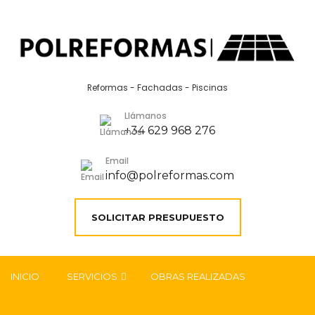
Reformas - Fachadas - Piscinas
Llámanos
+34 629 968 276
Email
info@polreformas.com
SOLICITAR PRESUPUESTO
INICIO
SERVICIOS
OBRAS REALIZADAS
REHABILITACIÓN DE FACHADAS